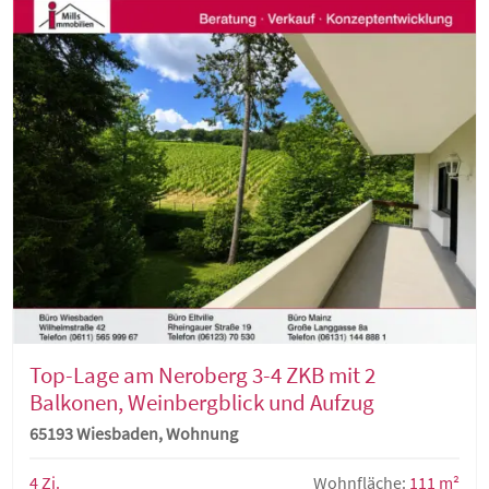
Top-Lage am Neroberg 3-4 ZKB mit 2
Balkonen, Weinbergblick und Aufzug
65193 Wiesbaden, Wohnung
4 Zi.
Wohnfläche:
111 m²