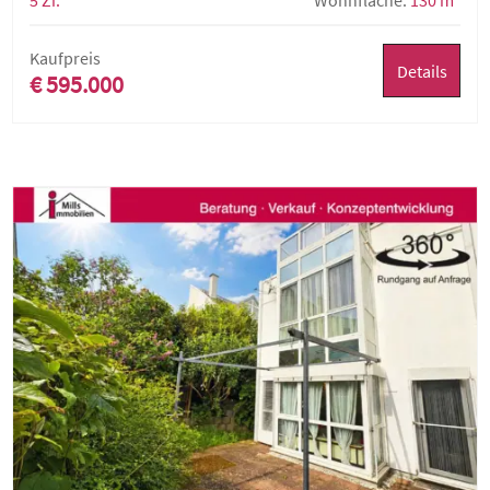
5 Zi.
Wohnfläche:
130 m²
Kaufpreis
Details
€ 595.000