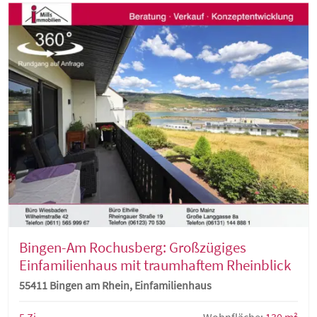
Bingen-Am Rochusberg: Großzügiges
Einfamilienhaus mit traumhaftem Rheinblick
in Premiumlage
55411 Bingen am Rhein, Einfamilienhaus