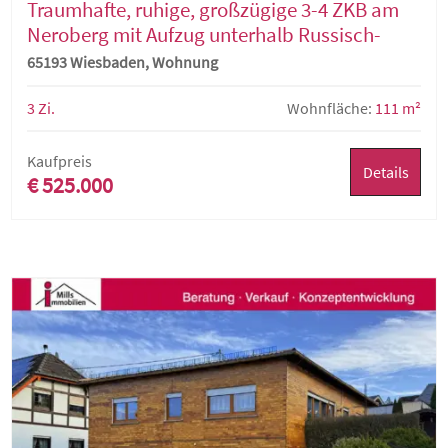
Traumhafte, ruhige, großzügige 3-4 ZKB am
Neroberg mit Aufzug unterhalb Russisch-
Orthodoxer Kirche
65193 Wiesbaden, Wohnung
3 Zi.
Wohnfläche:
111 m²
Kaufpreis
Details
€ 525.000