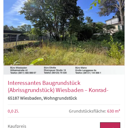
Interessantes Baugrundstück
(Abrissgrundstück) Wiesbaden – Konrad-
Adenauer-Ring 71
65187 Wiesbaden, Wohngrundstück
0,0 Zi.
Grundstücksfläche:
630 m²
Kaufpreis