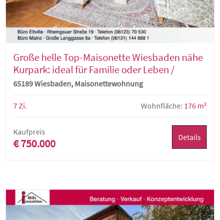
Große helle Top-Maisonette Wiesbaden nähe
Kurpark: ideal für Familie oder Leben /
Arbeiten
65189 Wiesbaden, Maisonettewohnung
7 Zi.
Wohnfläche:
176 m²
Kaufpreis
Details
€ 750.000