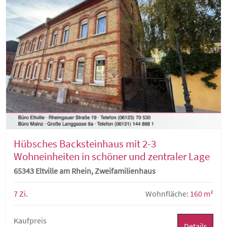
Hübsches Backsteinhaus mit 2-3
Wohneinheiten in schöner und zentraler Lage
65343 Eltville am Rhein, Zweifamilienhaus
7 Zi.
Wohnfläche:
160 m²
Kaufpreis
Details