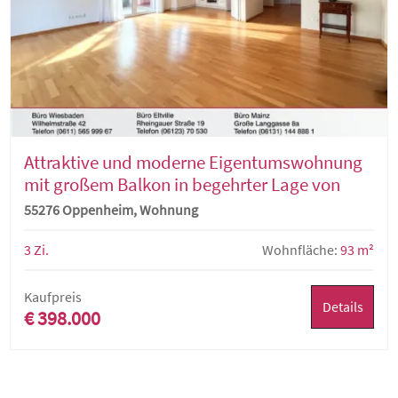
Attraktive und moderne Eigentumswohnung
mit großem Balkon in begehrter Lage von
Oppenheim
55276 Oppenheim, Wohnung
3 Zi.
Wohnfläche:
93 m²
Kaufpreis
Details
€ 398.000