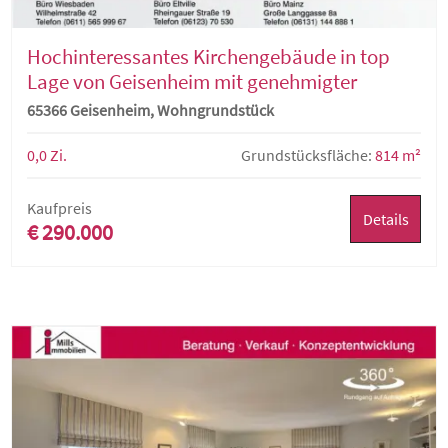
Hochinteressantes Kirchengebäude in top
Lage von Geisenheim mit genehmigter
Bauvoranfrage zur Umwandlung in
65366 Geisenheim, Wohngrundstück
Wohnraum
0,0 Zi.
Grundstücksfläche:
814 m²
Kaufpreis
Details
€ 290.000