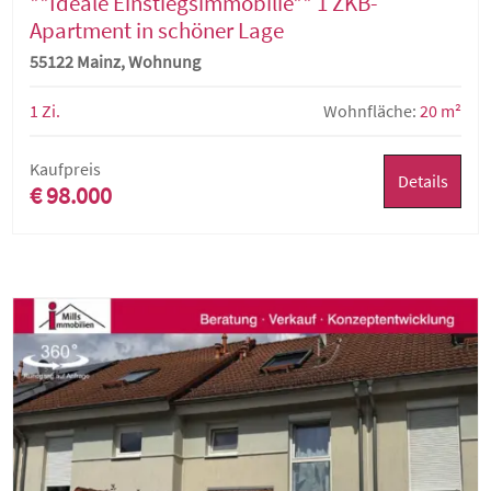
**Ideale Einstiegsimmobilie** 1 ZKB-
Apartment in schöner Lage
55122 Mainz, Wohnung
1 Zi.
Wohnfläche:
20 m²
Kaufpreis
Details
€ 98.000