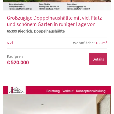
Großzügige Doppelhaushälfte mit viel Platz
und schönem Garten in ruhiger Lage von
Kiedrich
65399 Kiedrich, Doppelhaushälfte
6 Zi.
Wohnfläche:
165 m²
Kaufpreis
Details
€ 520.000