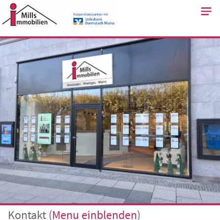
Skip
to
content
Kontakt
(
Menu
einblenden
)