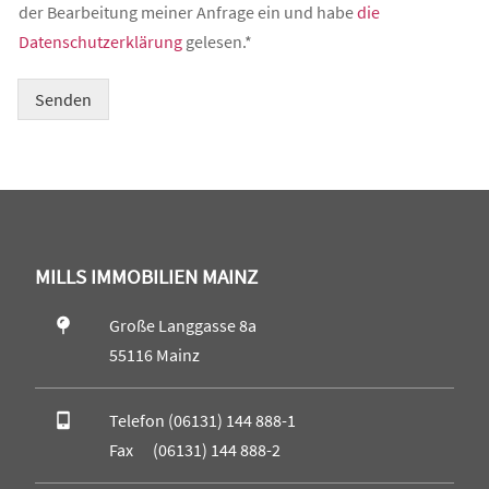
r
h
s
m
der Bearbeitung meiner Anfrage ein und habe
die
o
e
s
m
Datenschutzerklärung
gelesen.*
d
c
e
e
e
k
*
n
r
b
t
Senden
N
o
a
a
x
r
c
e
*
h
n
E
r
*
-
i
M
c
a
h
i
MILLS IMMOBILIEN MAINZ
t
l
*
-
Große Langgasse 8a
A
55116 Mainz
d
r
e
Telefon (06131) 144 888-1
s
s
Fax (06131) 144 888-2
e