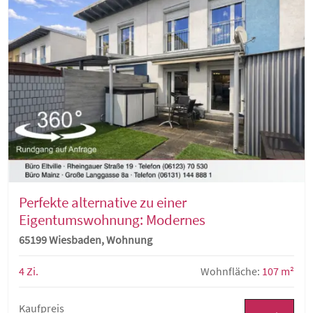
Perfekte alternative zu einer
Eigentumswohnung: Modernes
Niedrigenergiehaus mit sonniger Terrasse
65199 Wiesbaden, Wohnung
und kleinem Garten in ansprechender
Wohnlage
4 Zi.
Wohnfläche:
107 m²
Kaufpreis