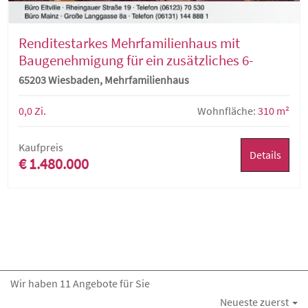
Renditestarkes Mehrfamilienhaus mit
Baugenehmigung für ein zusätzliches 6-
Familienhaus
65203 Wiesbaden, Mehrfamilienhaus
0,0 Zi.
Wohnfläche:
310 m²
Kaufpreis
Details
€ 1.480.000
Wir haben 11 Angebote für Sie
Neueste zuerst