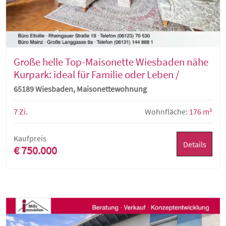
Große helle Top-Maisonette Wiesbaden nähe
Kurpark: ideal für Familie oder Leben /
Arbeiten
65189 Wiesbaden, Maisonettewohnung
7 Zi.
Wohnfläche:
176 m²
Kaufpreis
Details
€ 750.000