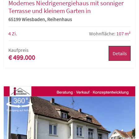
Modernes Niedrigenergiehaus mit sonniger
Terrasse und kleinem Garten in
ansprechender Wohnlage
65199 Wiesbaden, Reihenhaus
4 Zi.
Wohnfläche:
107 m²
Kaufpreis
Details
€ 499.000