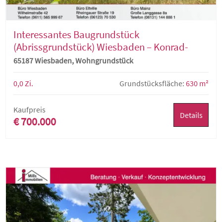
Interessantes Baugrundstück
(Abrissgrundstück) Wiesbaden – Konrad-
Adenauer-Ring 71
65187 Wiesbaden, Wohngrundstück
0,0 Zi.
Grundstücksfläche:
630 m²
Kaufpreis
Details
€ 700.000