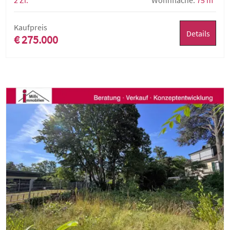
2 Zi.
Wohnfläche:
75 m²
Kaufpreis
Details
€ 275.000