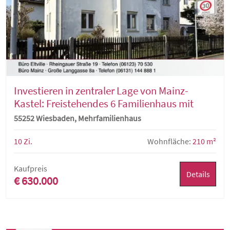
Investieren in zentraler Lage von Mainz-
Kastel: Freistehendes 6 Familienhaus mit
Süd-West-Garten
55252 Wiesbaden, Mehrfamilienhaus
10 Zi.
Wohnfläche:
210 m²
Kaufpreis
Details
€ 630.000