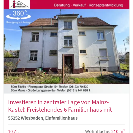
Investieren in zentraler Lage von Mainz-
Kastel: Freistehendes 6 Familienhaus mit
Süd-West-Garten
55252 Wiesbaden, Einfamilienhaus
10 Zi.
Wohnfläche:
210 m²