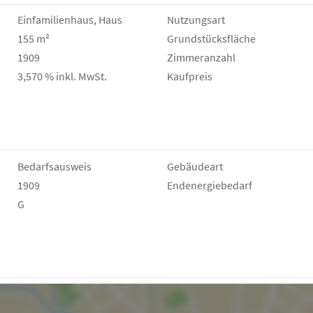
Einfamilienhaus, Haus
Nutzungsart
155 m²
Grund­stücks­fläche
1909
Zimmeranzahl
3,570 % inkl. MwSt.
Kaufpreis
Bedarfs­ausweis
Gebäudeart
1909
Endenergie­bedarf
G