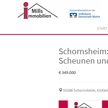
Skip
to
content
START
Schornsheim:
Scheunen un
€ 349.000
55288 Schornsheim, Einfam