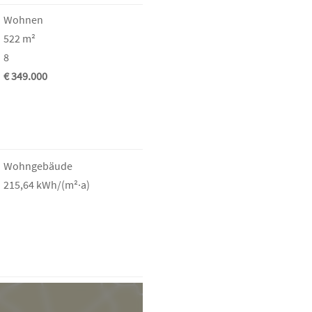
Wohnen
522 m²
8
€ 349.000
Wohngebäude
215,64 kWh/(m²·a)