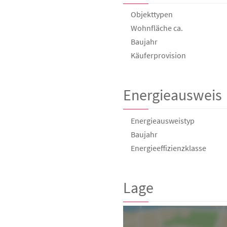
Objekttypen
Wohnfläche ca.
Baujahr
Käufer­provision
Energieausweis
Energieausweistyp
Baujahr
Energie­effizienz­klasse
Lage