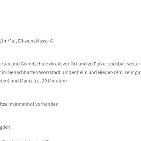
(m²*a), Effizienzklasse G
rten und Grundschule direkt vor Ort und zu Fuß erreichbar, weite
ur im benachbarten Wörrstadt, Undenheim und Nieder-Olm, sehr g
uten) und Mainz (ca. 20 Minuten)
lätze im Innenhof vorhanden
glich