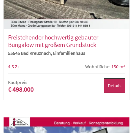
Freistehender hochwertig gebauter
Bungalow mit großem Grundstück
55545 Bad Kreuznach, Einfamilienhaus
4,5 Zi.
Wohnfläche:
150 m²
Kaufpreis
Details
€ 498.000