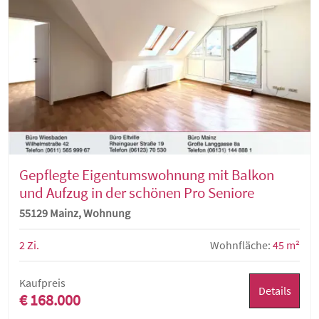
Gepflegte Eigentumswohnung mit Balkon
und Aufzug in der schönen Pro Seniore
Residenz Frankenhöhe
55129 Mainz, Wohnung
2 Zi.
Wohnfläche:
45 m²
Kaufpreis
Details
€ 168.000