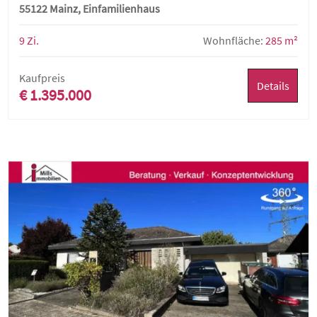
Familienhaus
55122 Mainz, Einfamilienhaus
9 Zi.
Wohnfläche:
285 m²
Kaufpreis
Details
€ 1.395.000