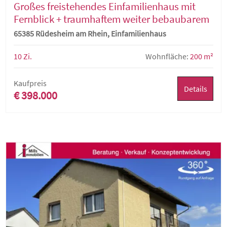
Großes freistehendes Einfamilienhaus mit
Fernblick + traumhaftem weiter bebaubarem
Grundstück
65385 Rüdesheim am Rhein, Einfamilienhaus
10 Zi.
Wohnfläche:
200 m²
Kaufpreis
Details
€ 398.000