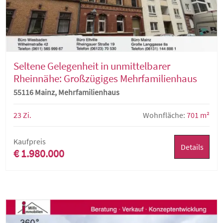
Seltene Gelegenheit in unmittelbarer
Rheinnähe: Großzügiges Mehrfamilienhaus
mit 7 Wohnungen in Top-Lage von Mainz
55116 Mainz, Mehrfamilienhaus
23 Zi.
Wohnfläche:
701 m²
Kaufpreis
Details
€ 1.980.000