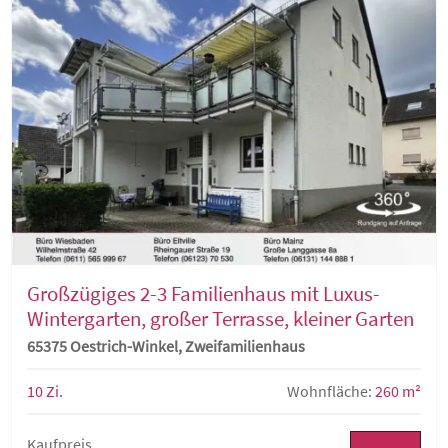
Großzügiges 2-3 Familienhaus mit Luxus-
Wintergarten, großer Terrasse, kleiner Garten
in ruhiger Lage von Oestrich-Winkel
65375 Oestrich-Winkel, Zweifamilienhaus
10 Zi.
Wohnfläche:
260 m²
Kaufpreis