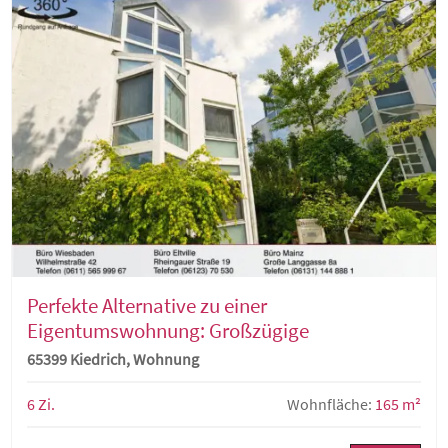
Perfekte Alternative zu einer
Eigentumswohnung: Großzügige
Doppelhaushälfte mit viel Platz
65399 Kiedrich, Wohnung
6 Zi.
Wohnfläche:
165 m²