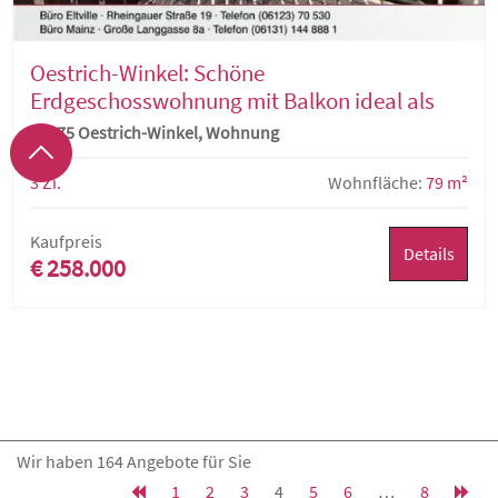
Oestrich-Winkel: Schöne
Erdgeschosswohnung mit Balkon ideal als
Kapitalanlage oder zur Selbstnutzung
65375 Oestrich-Winkel, Wohnung
3 Zi.
Wohnfläche:
79 m²
Kaufpreis
Details
€ 258.000
Wir haben 164 Angebote für Sie
1
2
3
4
5
6
…
8