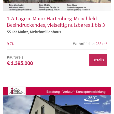
1-A-Lage in Mainz Hartenberg-Münchfeld
Beeindruckendes, vielseitig nutzbares 1 bis 3
Familienhaus
55122 Mainz, Mehrfamilienhaus
9 Zi.
Wohnfläche:
285 m²
Kaufpreis
Details
€ 1.395.000