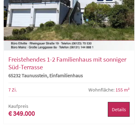
Freistehendes 1-2 Familienhaus mit sonniger
Süd-Terrasse
65232 Taunusstein, Einfamilienhaus
7 Zi.
Wohnfläche:
155 m²
Kaufpreis
Details
€ 349.000