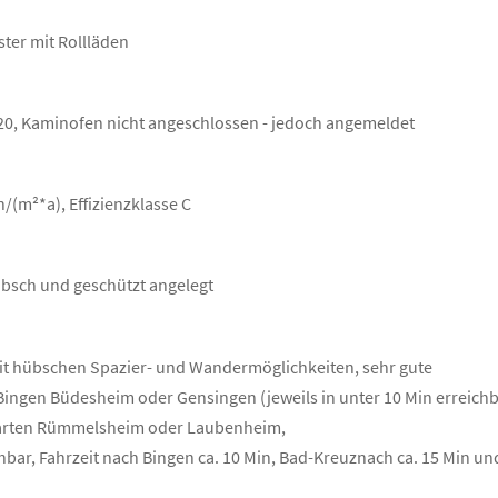
ster mit Rollläden
20, Kaminofen nicht angeschlossen - jedoch angemeldet
(m²*a), Effizienzklasse C
hübsch und geschützt angelegt
it hübschen Spazier- und Wandermöglichkeiten, sehr gute
Bingen Büdesheim oder Gensingen (jeweils in unter 10 Min erreichba
arten Rümmelsheim oder Laubenheim,
hbar, Fahrzeit nach Bingen ca. 10 Min, Bad-Kreuznach ca. 15 Min u