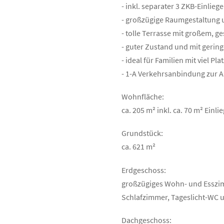
- inkl. separater 3 ZKB-Einli
- großzügige Raumgestaltung 
- tolle Terrasse mit großem, 
- guter Zustand und mit geri
- ideal für Familien mit viel 
- 1-A Verkehrsanbindung zur A
Wohnfläche:
ca. 205 m² inkl. ca. 70 m² Ei
Grundstück:
ca. 621 m²
Erdgeschoss:
großzügiges Wohn- und Esszim
Schlafzimmer, Tageslicht-WC 
Dachgeschoss: