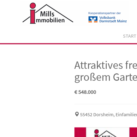
Skip
to
content
START
Attraktives f
großem Garte
€ 548.000
55452 Dorsheim, Einfamili