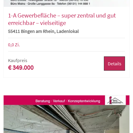
1-A Gewerbefläche – super zentral und gut
erreichbar – vielseitige
Nutzungsmöglichkeiten
55411 Bingen am Rhein, Ladenlokal
0,0 Zi.
Kaufpreis
Details
€ 349.000