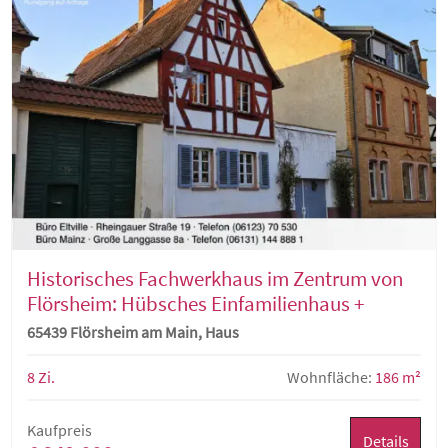
Historisches Fachwerkhaus im Zentrum von
Flörsheim: Hübsches Einfamilienhaus +
weitere Wohnung im Nebengebäude
65439 Flörsheim am Main, Haus
8 Zi.
Wohnfläche:
186 m²
Kaufpreis
Details