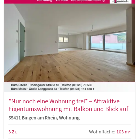
*Nur noch eine Wohnung frei* – Attraktive
Eigentumswohnung mit Balkon und Blick auf
den Rhein und die Weinberge!
55411 Bingen am Rhein, Wohnung
3 Zi.
Wohnfläche:
103 m²