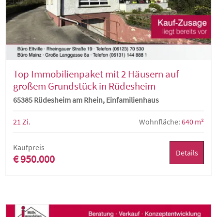
Top Immobilienpaket mit 2 Häusern auf
großem Grundstück in Rüdesheim
65385 Rüdesheim am Rhein, Einfamilienhaus
21 Zi.
Wohnfläche:
640 m²
Kaufpreis
Details
€ 950.000