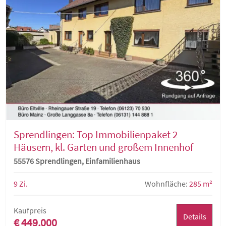
Sprendlingen: Top Immobilienpaket 2
Häusern, kl. Garten und großem Innenhof
55576 Sprendlingen, Einfamilienhaus
9 Zi.
Wohnfläche:
285 m²
Kaufpreis
Details
€ 449.000