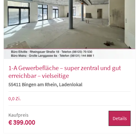
1-A Gewerbefläche – super zentral und gut
erreichbar – vielseitige
Nutzungsmöglichkeiten
55411 Bingen am Rhein, Ladenlokal
0,0 Zi.
Kaufpreis
Details
€ 399.000