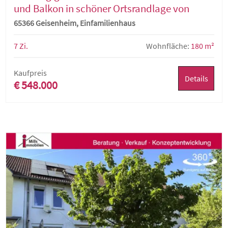
und Balkon in schöner Ortsrandlage von
Geisenheim-Marienthal
65366 Geisenheim, Einfamilienhaus
7 Zi.
Wohnfläche:
180 m²
Kaufpreis
Details
€ 548.000