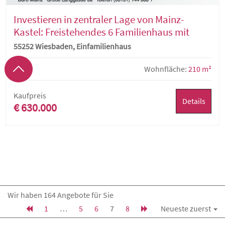
Investieren in zentraler Lage von Mainz-
Kastel: Freistehendes 6 Familienhaus mit
Süd-West-Garten
55252 Wiesbaden, Einfamilienhaus
10 Zi.
Wohnfläche:
210 m²
Kaufpreis
Details
€ 630.000
Wir haben 164 Angebote für Sie
1
…
5
6
7
8
Neueste zuerst