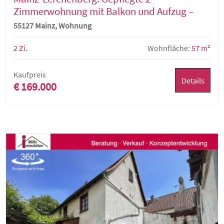
Zimmerwohnung mit Balkon und Aufzug –
ideal als Kapitalanlage oder zur
55127 Mainz, Wohnung
Selbstnutzung
2 Zi.
Wohnfläche:
57 m²
Kaufpreis
Details
€ 169.000