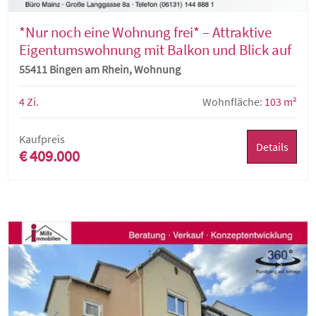
*Nur noch eine Wohnung frei* – Attraktive
Eigentumswohnung mit Balkon und Blick auf
den Rhein und die Weinberge!
55411 Bingen am Rhein, Wohnung
4 Zi.
Wohnfläche:
103 m²
Kaufpreis
Details
€ 409.000