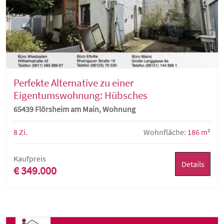
Perfekte Alternative zu einer
Eigentumswohnung: Hübsches
Einfamilienhaus + weitere Wohnung
65439 Flörsheim am Main, Wohnung
8 Zi.
Wohnfläche:
186 m²
Kaufpreis
Details
€ 349.000