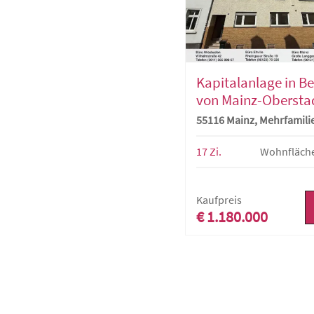
Kapitalanlage in Be
von Mainz-Obersta
Großzügiges
55116 Mainz, Mehrfamil
Mehrfamilienhaus m
Einheiten und
17 Zi.
Wohnfläch
Entwicklungspoten
Kaufpreis
€ 1.180.000