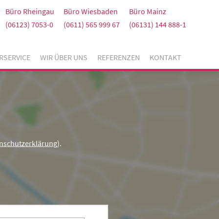
Büro Rheingau
Büro Wiesbaden
Büro Mainz
(06123) 7053-0
(0611) 565 999 67
(06131) 144 888-1
RSERVICE
WIR ÜBER UNS
REFERENZEN
KONTAKT
nschutzerklärung
).