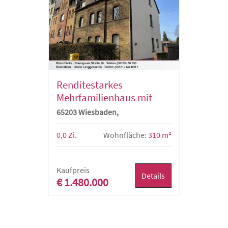
Renditestarkes
Mehrfamilienhaus mit
Baugenehmigung für ein
65203 Wiesbaden,
zusätzliches 6-
Mehrfamilienhaus
Familienhaus
0,0 Zi.
Wohnfläche:
310 m²
Kaufpreis
Details
€ 1.480.000