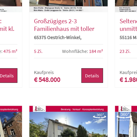
:
Großzügiges 2-3
Selten
it kl.
Familienhaus mit toller
unmitt
Terrasse in sehr guter
Großz
65375 Oestrich-Winkel,
55116 M
Lage von Oestrich-Winkel
Mehrfa
Mehrfamilienhaus
Wohnu
e:
475 m²
5 Zi.
Wohnfläche:
184 m²
23 Zi.
von M
Kaufpreis
Kaufpre
Details
Details
€ 548.000
€ 1.98