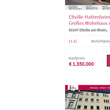
Eltville-Hattenheim
Großes Wohnhaus m
Einfamilienhaus
65347 Eltville am Rhein,
Mehrfamilienhaus
11 Zi.
Wohnfläch
Kaufpreis
€ 1.350.000