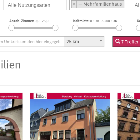
— Mehrfamilienhaus
×
Anzahl Zimmer:
0,0
-
25,0
Kaltmiete:
0 EUR
-
3.200 EUR
K
25 km
7 Treffe
lien