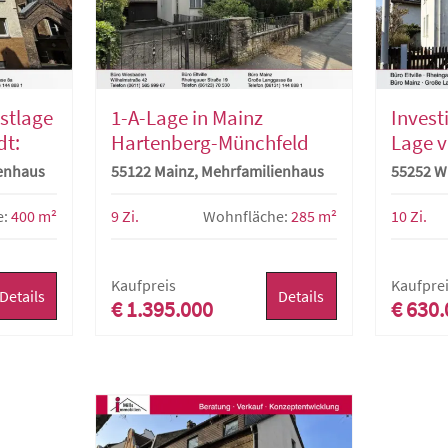
stlage
1-A-Lage in Mainz
Invest
dt:
Hartenberg-Münchfeld
Lage v
Beeindruckendes,
Freist
ienhaus
55122 Mainz, Mehrfamilienhaus
55252 W
it 8
vielseitig nutzbares 1 bis
Famili
Mehrfam
3 Familienhaus
West-
e:
400 m²
9 Zi.
Wohnfläche:
285 m²
10 Zi.
zial
Kaufpreis
Kaufpre
Details
Details
€ 1.395.000
€ 630