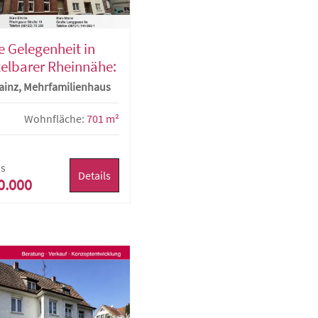
e Gelegenheit in
elbarer Rheinnähe:
ügiges
ainz, Mehrfamilienhaus
milienhaus mit 7
ngen in Top-Lage
Wohnfläche:
701 m²
ainz
is
Details
0.000