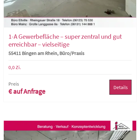
1-A Gewerbefläche – super zentral und gut
erreichbar – vielseitige
Nutzungsmöglichkeiten
55411 Bingen am Rhein, Büro/Praxis
0,0 Zi.
Preis
Details
€ auf Anfrage