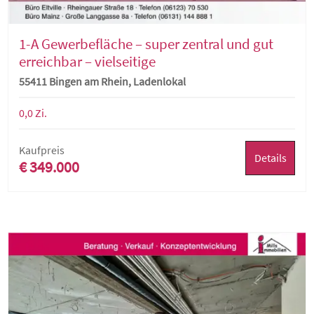
1-A Gewerbefläche – super zentral und gut
erreichbar – vielseitige
Nutzungsmöglichkeiten
55411 Bingen am Rhein, Ladenlokal
0,0 Zi.
Kaufpreis
Details
€ 349.000