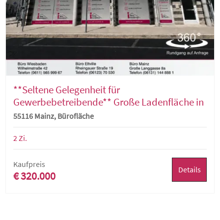
**Seltene Gelegenheit für
Gewerbebetreibende** Große Ladenfläche in
guter, zentraler Gewerbe-Lage der Mainzer-
55116 Mainz, Bürofläche
Altstadt
2 Zi.
Kaufpreis
Details
€ 320.000