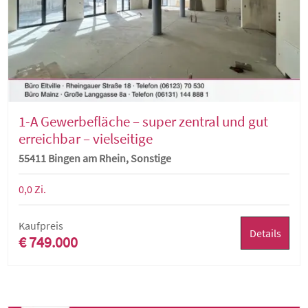
1-A Gewerbefläche – super zentral und gut
erreichbar – vielseitige
Nutzungsmöglichkeiten
55411 Bingen am Rhein, Sonstige
0,0 Zi.
Kaufpreis
Details
€ 749.000