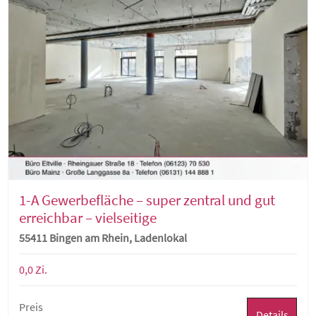
1-A Gewerbefläche – super zentral und gut
erreichbar – vielseitige
Nutzungsmöglichkeiten
55411 Bingen am Rhein, Ladenlokal
0,0 Zi.
Preis
Details