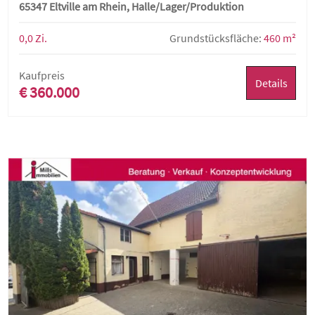
65347 Eltville am Rhein, Halle/Lager/Produktion
0,0 Zi.
Grundstücksfläche:
460 m²
Kaufpreis
Details
€ 360.000