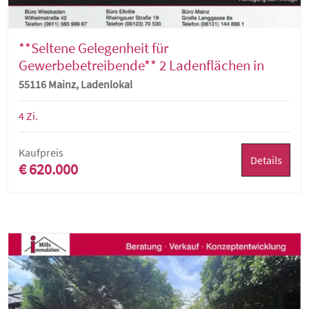
**Seltene Gelegenheit für
Gewerbebetreibende** 2 Ladenflächen in
guter, zentraler Gewerbe-Lage der Mainzer-
55116 Mainz, Ladenlokal
Altstadt
4 Zi.
Kaufpreis
Details
€ 620.000