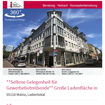
**Seltene Gelegenheit für
Gewerbebetreibende** Große Ladenfläche in
guter, zentraler Gewerbe-Lage der Mainzer-
55116 Mainz, Ladenlokal
Altstadt