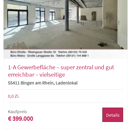
1-A Gewerbefläche – super zentral und gut
erreichbar – vielseitige
Nutzungsmöglichkeiten
55411 Bingen am Rhein, Ladenlokal
0,0 Zi.
Kaufpreis
Details
€ 399.000