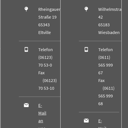
Rheingauer
Wilhelmstraße
Straße 19
42
65343
65183
Eltville
Wiesbaden
Telefon
Telefon
(06123)
(0611)
70 53-0
565 999
Fax
67
(06123)
Fax
70 53-10
(0611)
565 999
68
E-
Mail
an
E-