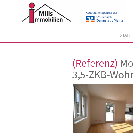
Skip
to
content
START
(Referenz)
Mod
3,5-ZKB-Woh