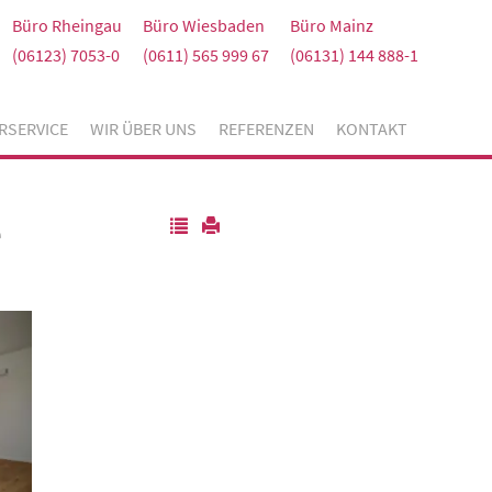
Büro Rheingau
Büro Wiesbaden
Büro Mainz
(06123) 7053-0
(0611) 565 999 67
(06131) 144 888-1
RSERVICE
WIR ÜBER UNS
REFERENZEN
KONTAKT
e