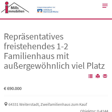
Skip
to
content
Repräsentatives
freistehendes 1-2
Familienhaus mit
außergewöhnlich viel Platz
€ 690.000
64331 Weiterstadt, Zweifamilienhaus zum Kauf
Objektnr: 0-4144