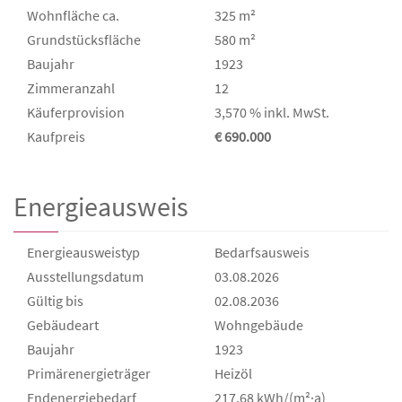
Wohnfläche ca.
325 m²
Grund­stücks­fläche
580 m²
Baujahr
1923
Zimmeranzahl
12
Käufer­provision
3,570 % inkl. MwSt.
Kaufpreis
€ 690.000
Energieausweis
Energieausweistyp
Bedarfs­ausweis
Ausstellungsdatum
03.08.2026
Gültig bis
02.08.2036
Gebäudeart
Wohngebäude
Baujahr
1923
Primärenergieträger
Heizöl
Endenergie­bedarf
217,68 kWh/(m²·a)