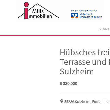
Skip
to
content
START
Hübsches fre
Terrasse und 
Sulzheim
€ 330.000
55286 Sulzheim, Einfamili