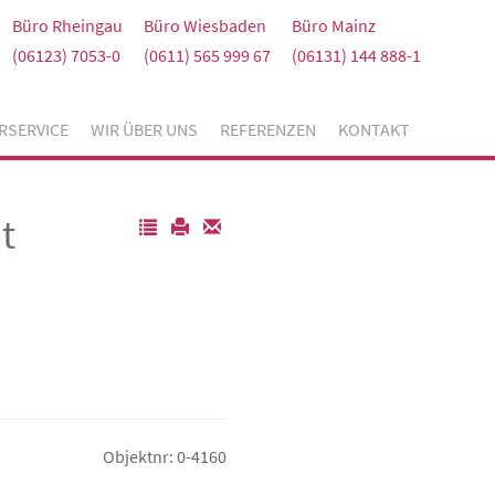
Büro Rheingau
Büro Wiesbaden
Büro Mainz
(06123) 7053-0
(0611) 565 999 67
(06131) 144 888-1
RSERVICE
WIR ÜBER UNS
REFERENZEN
KONTAKT
t
Objektnr: 0-4160