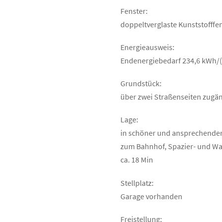
Fenster:
doppeltverglaste Kunststofffen
Energieausweis:
Endenergiebedarf 234,6 kWh/(m
Grundstück:
über zwei Straßenseiten zugän
Lage:
in schöner und ansprechender 
zum Bahnhof, Spazier- und Wan
ca. 18 Min
Stellplatz:
Garage vorhanden
Freistellung: