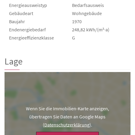
Energieausweistyp
Bedarfs­ausweis
Gebäudeart
Wohngebäude
Baujahr
1970
Endenergie­bedarf
248,82 kWh/(m²·a)
Energie­effizienz­klasse
G
Lage
Wenn Sie die Immobilien-Karte anzeigen,
übertragen Sie Daten an Google Maps
(
Datenschutzerklärung
).