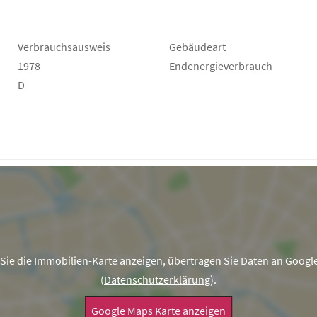
Verbrauchs­ausweis
Gebäudeart
1978
Endenergie­verbrauch
D
Sie die Immobilien-Karte anzeigen, übertragen Sie Daten an Googl
(
Datenschutzerklärung
).
Google Maps Karte anzeigen