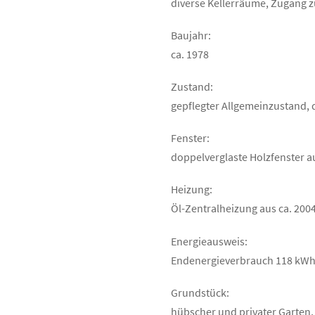
diverse Kellerräume, Zugang 
Baujahr:
ca. 1978
Zustand:
gepflegter Allgemeinzustand,
Fenster:
doppelverglaste Holzfenster au
Heizung:
Öl-Zentralheizung aus ca. 200
Energieausweis:
Endenergieverbrauch 118 kWh/
Grundstück:
hübscher und privater Garten,