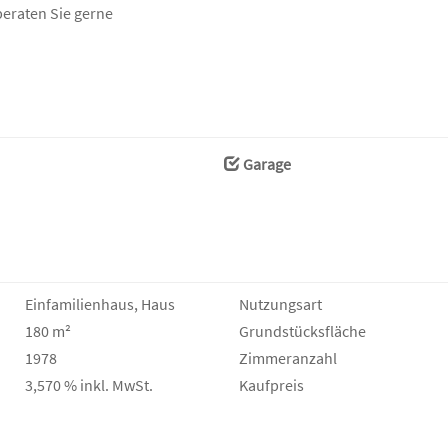
beraten Sie gerne
Garage
Einfamilienhaus, Haus
Nutzungsart
180 m²
Grund­stücks­fläche
1978
Zimmeranzahl
3,570 % inkl. MwSt.
Kaufpreis