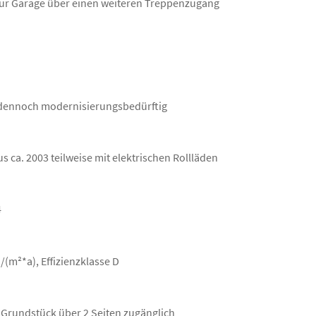
zur Garage über einen weiteren Treppenzugang
 dennoch modernisierungsbedürftig
s ca. 2003 teilweise mit elektrischen Rollläden
4
(m²*a), Effizienzklasse D
 Grundstück über 2 Seiten zugänglich