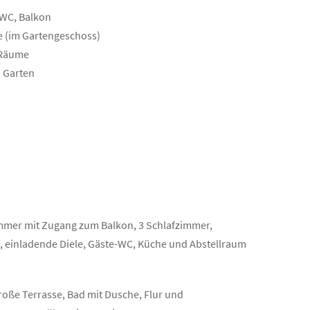
-WC, Balkon
se (im Gartengeschoss)
e Räume
n Garten
mmer mit Zugang zum Balkon, 3 Schlafzimmer,
 einladende Diele, Gäste-WC, Küche und Abstellraum
roße Terrasse, Bad mit Dusche, Flur und