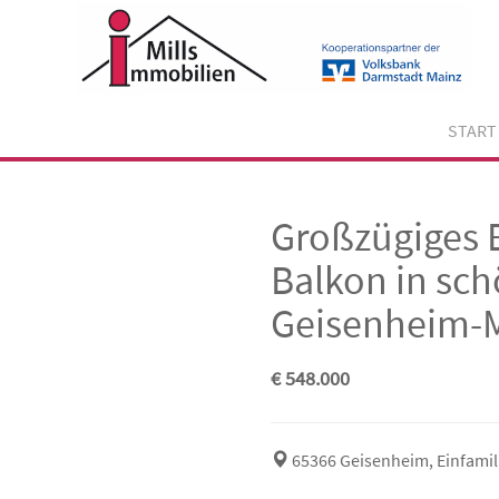
Skip
to
content
START
Großzügiges 
Balkon in sch
Geisenheim-M
€ 548.000
65366 Geisenheim, Einfami