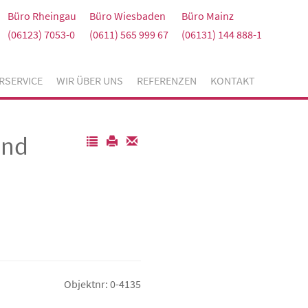
Büro Rheingau
Büro Wiesbaden
Büro Mainz
(06123) 7053-0
(0611) 565 999 67
(06131) 144 888-1
RSERVICE
WIR ÜBER UNS
REFERENZEN
KONTAKT
und
Objektnr: 0-4135