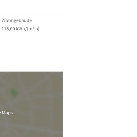
Wohngebäude
118,00 kWh/(m²·a)
e Maps