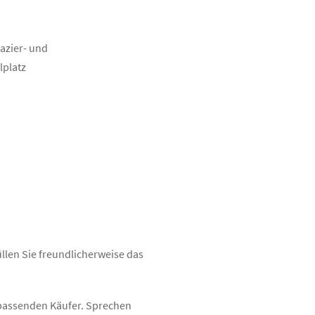
azier- und
lplatz
üllen Sie freundlicherweise das
n passenden Käufer. Sprechen