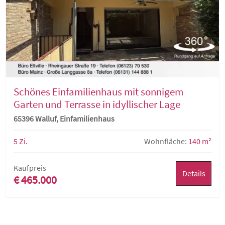
Schönes Einfamilienhaus mit sonnigem
Garten und Terrasse in idyllischer Lage
65396 Walluf, Einfamilienhaus
5 Zi.
Wohnfläche:
140 m²
Kaufpreis
Details
€ 465.000