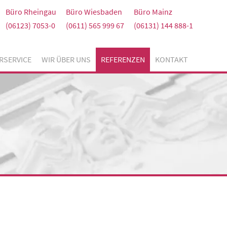
Büro Rheingau
Büro Wiesbaden
Büro Mainz
(06123) 7053-0
(0611) 565 999 67
(06131) 144 888-1
RSERVICE
WIR ÜBER UNS
REFERENZEN
KONTAKT