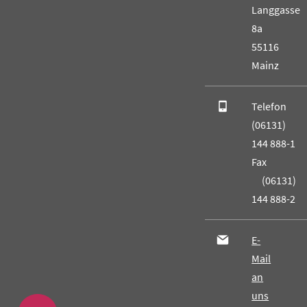
Langgasse
8a
55116
Mainz
Telefon
(06131)
144 888-1
Fax
(06131)
144 888-2
E-
Mail
an
uns