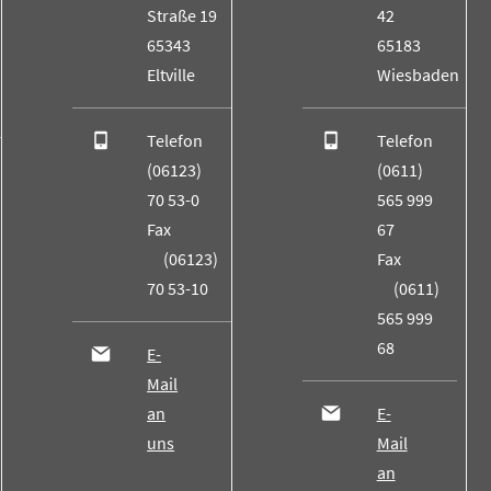
Straße 19
42
65343
65183
Eltville
Wiesbaden
Telefon
Telefon
(06123)
(0611)
70 53-0
565 999
Fax
67
(06123)
Fax
70 53-10
(0611)
565 999
68
E-
Mail
an
E-
uns
Mail
an