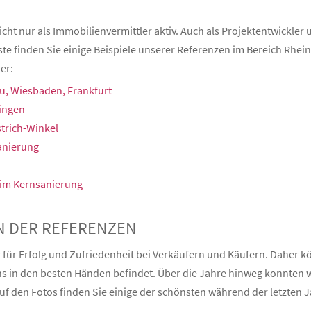
nicht nur als Immobilienvermittler aktiv. Auch als Projektentwickle
ste finden Sie einige Beispiele unserer Referenzen im Bereich Rhei
er:
u, Wiesbaden, Frankfurt
Bingen
trich-Winkel
anierung
eim Kernsanierung
N DER REFERENZEN
r für Erfolg und Zufriedenheit bei Verkäufern und Käufern. Daher k
uns in den besten Händen befindet. Über die Jahre hinweg konnten 
f den Fotos finden Sie einige der schönsten während der letzten J