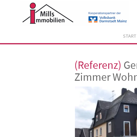
Skip
to
content
START
(Referenz)
Gem
Zimmer Woh