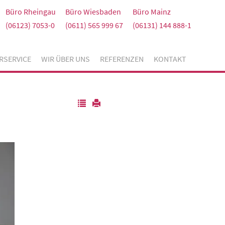
Büro Rheingau
Büro Wiesbaden
Büro Mainz
(06123) 7053-0
(0611) 565 999 67
(06131) 144 888-1
RSERVICE
WIR ÜBER UNS
REFERENZEN
KONTAKT