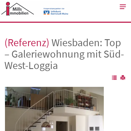
Skip
to
content
(Referenz)
Wiesbaden: Top
– Galeriewohnung mit Süd-
West-Loggia