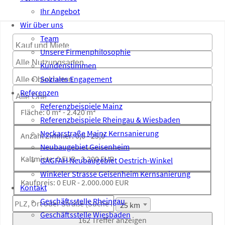
Ihr Angebot
Wir über uns
Team
Unsere Firmenphilosophie
Kundenstimmen
Soziales Engagement
Referenzen
Referenzbeispiele Mainz
Fläche:
0 m²
-
2.420 m²
Referenzbeispiele Rheingau & Wiesbaden
Neckarstraße Mainz Kernsanierung
Anzahl Zimmer:
0,0
-
25,0
Neubaugebiet Geisenheim
Kaltmiete:
0 EUR
-
3.200 EUR
GAGFAH Neubaugebiet Oestrich-Winkel
Winkeler Strasse Geisenheim Kernsanierung
Kaufpreis:
0 EUR
-
2.000.000 EUR
Kontakt
Geschäftsstelle Rheingau
25 km
Geschäftsstelle Wiesbaden
162 Treffer anzeigen