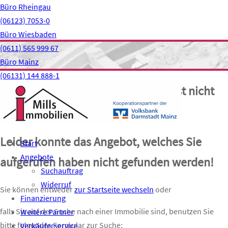
Skip
Büro Rheingau
to
(06123) 7053-0
content
Büro Wiesbaden
(0611) 565 999 67
Büro Mainz
(06131) 144 888-1
404 – Es tut uns leid! Das Angebot ist nicht
mehr verfügbar
Leider konnte das Angebot, welches Sie
Start
Angebote
aufgerufen haben nicht gefunden werden!
Suchauftrag
Widerruf
Sie können entweder
zur Startseite wechseln
oder
Finanzierung
falls Sie auf der Suche nach einer Immobilie sind, benutzen Sie
Weitere Partner
bitte folgendes Formular zur Suche:
Verkäuferservice