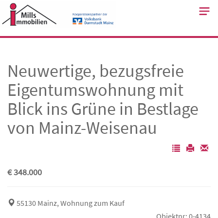
Skip
to
content
Neuwertige, bezugsfreie
Eigentumswohnung mit
Blick ins Grüne in Bestlage
von Mainz-Weisenau
€ 348.000
55130 Mainz, Wohnung zum Kauf
Objektnr: 0-4134