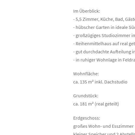
Im Überblick:
- 5,5 Zimmer, Küche, Bad, Gäs
- hübscher Garten in ideale S
- großzügiges Studiozimmer 
- Reihenmittelhaus auf real g
- gut durchdachte Aufteilung
- in ruhiger Wohnlage in Feld
Wohnfläche:
ca. 135 m² inkl. Dachstudio
Grundstück:
ca. 181 m² (real geteilt)
Erdgeschoss:
großes Wohn- und Esszimmer m
kleiner Speicher und 2 Abstel