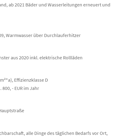
tand, ab 2021 Bäder und Wasserleitungen erneuert und
009, Warmwasser über Durchlauferhitzer
ster aus 2020 inkl. elektrische Rollläden
²*a), Effizienzklasse D
 800, - EUR im Jahr
 Hauptstraße
chbarschaft, alle Dinge des täglichen Bedarfs vor Ort,