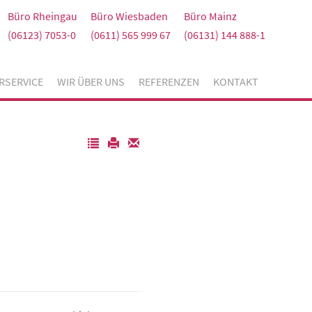
Büro Rheingau
Büro Wiesbaden
Büro Mainz
(06123) 7053-0
(0611) 565 999 67
(06131) 144 888-1
RSERVICE
WIR ÜBER UNS
REFERENZEN
KONTAKT