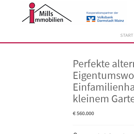
Skip
to
content
START
Perfekte alter
Eigentumswo
Einfamilienha
kleinem Gart
€ 560.000