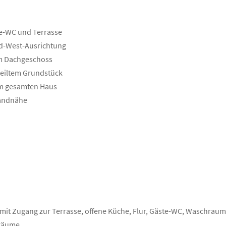
te-WC und Terrasse
üd-West-Ausrichtung
im Dachgeschoss
eteiltem Grundstück
 im gesamten Haus
randnähe
it Zugang zur Terrasse, offene Küche, Flur, Gäste-WC, Waschraum 
lräume