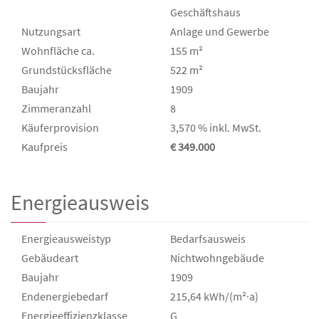
Geschäftshaus
Nutzungsart
Anlage und Gewerbe
Wohnfläche ca.
155 m²
Grund­stücks­fläche
522 m²
Baujahr
1909
Zimmeranzahl
8
Käufer­provision
3,570 % inkl. MwSt.
Kaufpreis
€ 349.000
Energieausweis
Energieausweistyp
Bedarfs­ausweis
Gebäudeart
Nichtwohngebäude
Baujahr
1909
Endenergie­bedarf
215,64 kWh/(m²·a)
Energie­effizienz­klasse
G