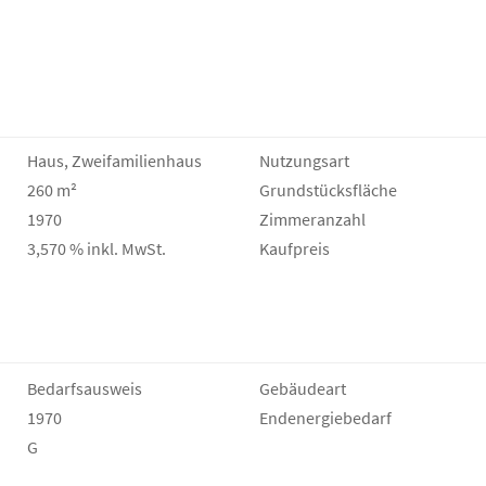
Haus, Zweifamilienhaus
Nutzungsart
260 m²
Grund­stücks­fläche
1970
Zimmeranzahl
3,570 % inkl. MwSt.
Kaufpreis
Bedarfs­ausweis
Gebäudeart
1970
Endenergie­bedarf
G