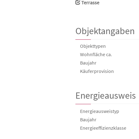
Terrasse
Objektangaben
Objekttypen
Wohnfläche ca.
Baujahr
Käufer­provision
Energieausweis
Energieausweistyp
Baujahr
Energie­effizienz­klasse