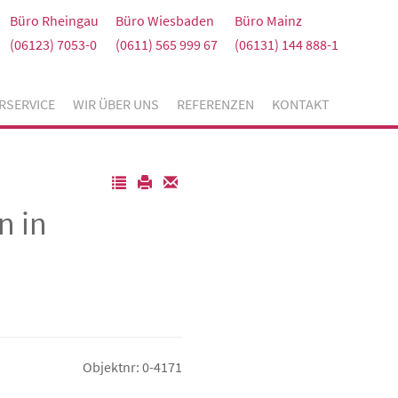
Büro Rheingau
Büro Wiesbaden
Büro Mainz
(06123) 7053-0
(0611) 565 999 67
(06131) 144 888-1
RSERVICE
WIR ÜBER UNS
REFERENZEN
KONTAKT
n in
Objektnr: 0-4171