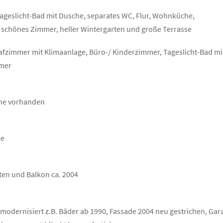
geslicht-Bad mit Dusche, separates WC, Flur, Wohnküche,
s schönes Zimmer, heller Wintergarten und große Terrasse
afzimmer mit Klimaanlage, Büro-/ Kinderzimmer, Tageslicht-Bad mit
mmer
che vorhanden
me
ten und Balkon ca. 2004
modernisiert z.B. Bäder ab 1990, Fassade 2004 neu gestrichen, Ga