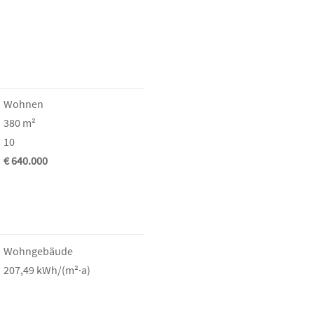
Wohnen
380 m²
10
€ 640.000
Wohngebäude
207,49 kWh/(m²·a)