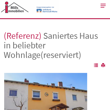
Skip
to
content
(Referenz)
Saniertes Haus
in beliebter
Wohnlage(reserviert)