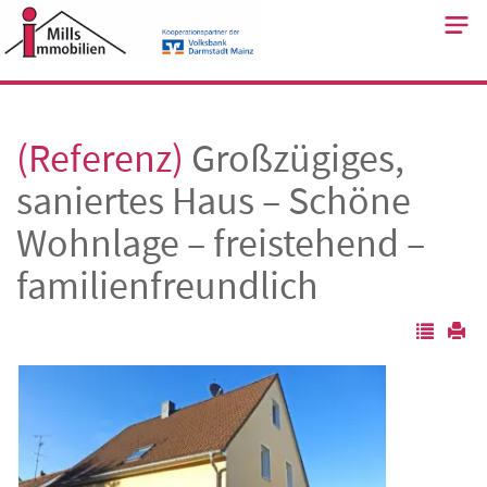
Skip
to
content
(Referenz)
Großzügiges,
saniertes Haus – Schöne
Wohnlage – freistehend –
familienfreundlich