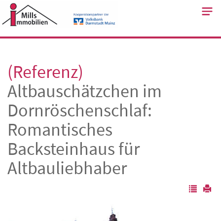
Skip
to
content
(Referenz)
Altbauschätzchen im
Dornröschenschlaf:
Romantisches
Backsteinhaus für
Altbauliebhaber