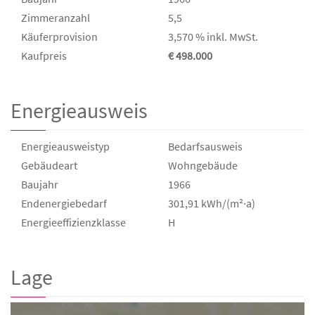
Zimmeranzahl
5,5
Käufer­provision
3,570 % inkl. MwSt.
Kaufpreis
€ 498.000
Energieausweis
Energieausweistyp
Bedarfs­ausweis
Gebäudeart
Wohngebäude
Baujahr
1966
Endenergie­bedarf
301,91 kWh/(m²·a)
Energie­effizienz­klasse
H
Lage