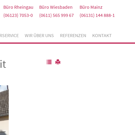
Büro Rheingau
Büro Wiesbaden
Büro Mainz
(06123) 7053-0
(0611) 565 999 67
(06131) 144 888-1
RSERVICE
WIR ÜBER UNS
REFERENZEN
KONTAKT
it