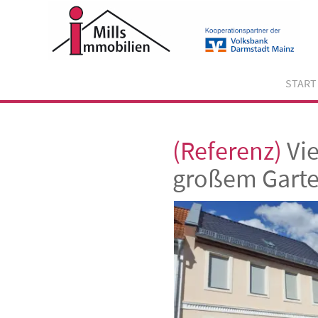
Skip
to
content
START
(Referenz)
Vie
großem Gart