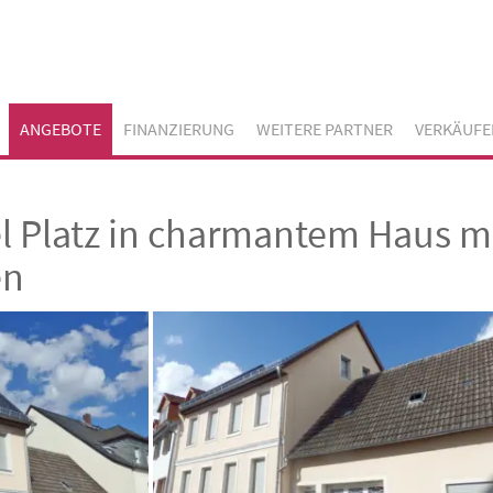
ANGEBOTE
FINANZIERUNG
WEITERE PARTNER
VERKÄUFE
l Platz in charmantem Haus m
en