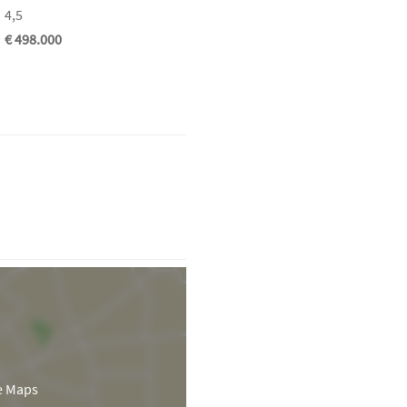
4,5
€ 498.000
e Maps