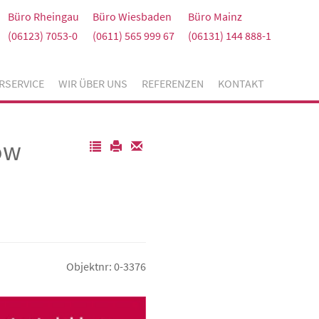
Büro Rheingau
Büro Wiesbaden
Büro Mainz
(06123) 7053-0
(0611) 565 999 67
(06131) 144 888-1
RSERVICE
WIR ÜBER UNS
REFERENZEN
KONTAKT
ow
Objektnr: 0-3376