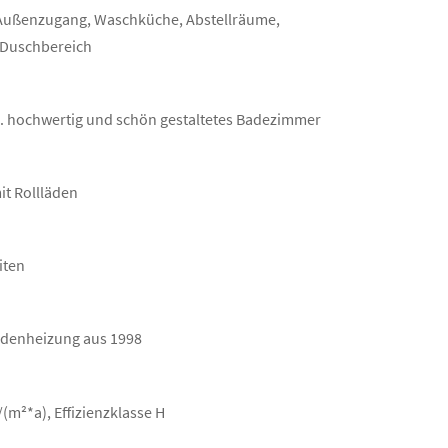
Außenzugang, Waschküche, Abstellräume,
 Duschbereich
a. hochwertig und schön gestaltetes Badezimmer
it Rollläden
iten
odenheizung aus 1998
m²*a), Effizienzklasse H