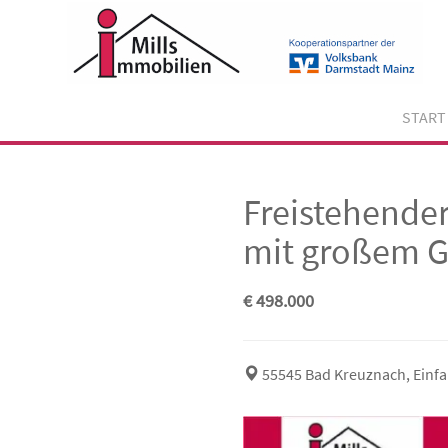
Skip
to
content
START
Freistehende
mit großem 
€ 498.000
55545 Bad Kreuznach, Einf