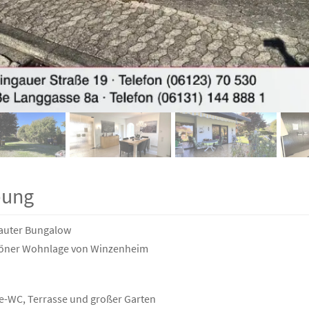
bung
bauter Bungalow
höner Wohnlage von Winzenheim
te-WC, Terrasse und großer Garten