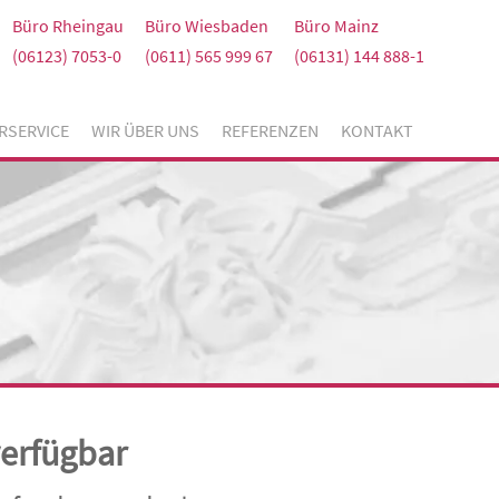
Büro Rheingau
Büro Wiesbaden
Büro Mainz
(06123) 7053-0
(0611) 565 999 67
(06131) 144 888-1
RSERVICE
WIR ÜBER UNS
REFERENZEN
KONTAKT
verfügbar