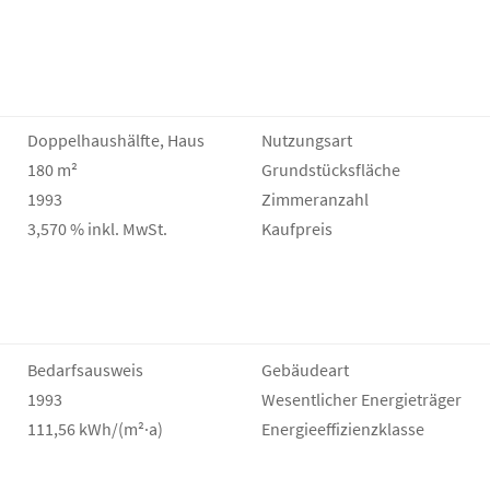
Doppelhaushälfte, Haus
Nutzungsart
180 m²
Grund­stücks­fläche
1993
Zimmeranzahl
3,570 % inkl. MwSt.
Kaufpreis
Bedarfs­ausweis
Gebäudeart
1993
Wesentlicher Energieträger
111,56 kWh/(m²·a)
Energie­effizienz­klasse