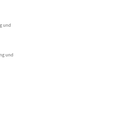
ng und
ung und