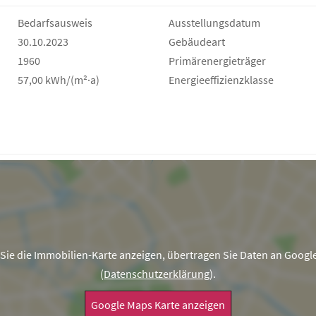
Bedarfs­ausweis
Ausstellungsdatum
30.10.2023
Gebäudeart
1960
Primärenergieträger
57,00 kWh/(m²·a)
Energie­effizienz­klasse
Sie die Immobilien-Karte anzeigen, übertragen Sie Daten an Googl
(
Datenschutzerklärung
).
Google Maps Karte anzeigen