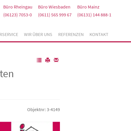
Büro Rheingau
Büro Wiesbaden
Büro Mainz
(06123) 7053-0
(0611) 565 999 67
(06131) 144 888-1
RSERVICE
WIR ÜBER UNS
REFERENZEN
KONTAKT
iten
Objektnr: 3-4149