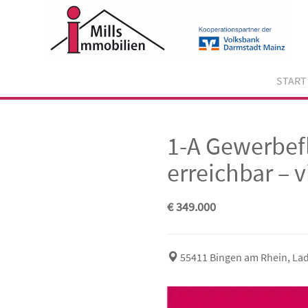
Skip
to
content
START
1-A Gewerbefl
erreichbar – 
€ 349.000
55411 Bingen am Rhein, La