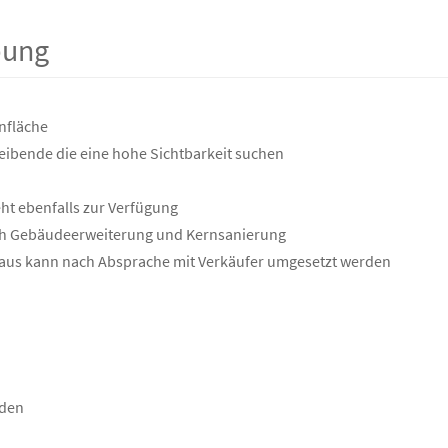
bung
nfläche
reibende die eine hohe Sichtbarkeit suchen
ht ebenfalls zur Verfügung
ach Gebäudeerweiterung und Kernsanierung
sbaus kann nach Absprache mit Verkäufer umgesetzt werden
nden