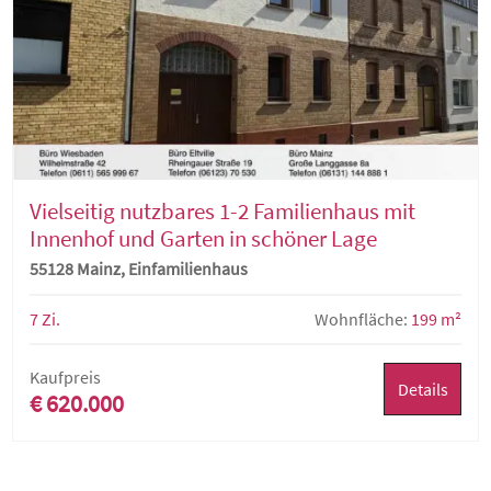
Vielseitig nutzbares 1-2 Familienhaus mit
Innenhof und Garten in schöner Lage
55128 Mainz, Einfamilienhaus
7 Zi.
Wohnfläche:
199 m²
Kaufpreis
Details
€ 620.000