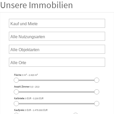
Unsere Immobilien
Fläche:
0 m²
-
2.420 m²
Anzahl Zimmer:
0,0
-
25,0
Kaltmiete:
0 EUR
-
3.200 EUR
Kaufpreis:
0 EUR
-
1.475.000 EUR