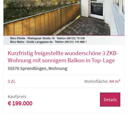
Kurzfristig freigestellte wunderschöne 3 ZKB-
Wohnung mit sonnigem Balkon in Top-Lage
55576 Sprendlingen, Wohnung
3 Zi.
Wohnfläche:
84 m²
Kaufpreis
Details
€ 199.000