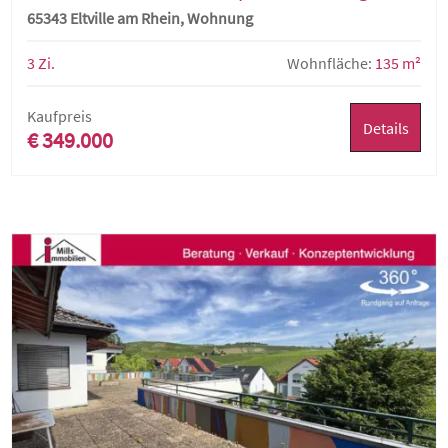
Eltville
65343 Eltville am Rhein, Wohnung
3 Zi.
Wohnfläche:
135 m²
Kaufpreis
Details
€ 349.000