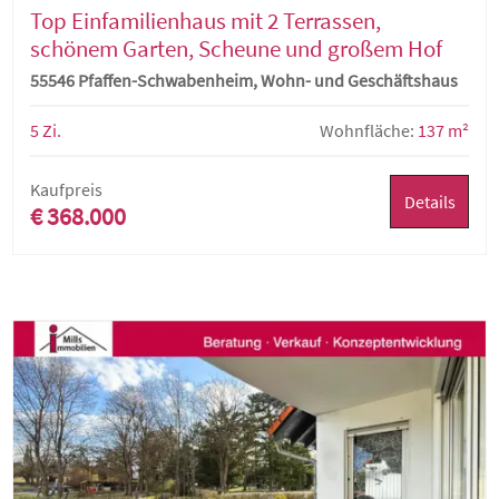
Top Einfamilienhaus mit 2 Terrassen,
schönem Garten, Scheune und großem Hof
55546 Pfaffen-Schwabenheim, Wohn- und Geschäftshaus
5 Zi.
Wohnfläche:
137 m²
Kaufpreis
Details
€ 368.000