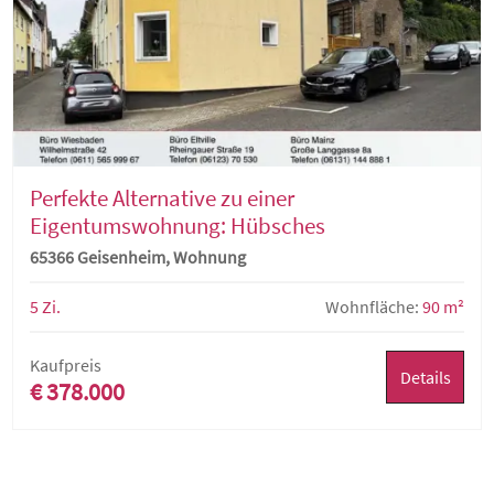
Perfekte Alternative zu einer
Eigentumswohnung: Hübsches
Einfamilienhaus mit idyllischem Hof
65366 Geisenheim, Wohnung
5 Zi.
Wohnfläche:
90 m²
Kaufpreis
Details
€ 378.000