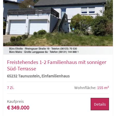
Freistehendes 1-2 Familienhaus mit sonniger
Süd-Terrasse
65232 Taunusstein, Einfamilienhaus
7 Zi.
Wohnfläche:
155 m²
Kaufpreis
Details
€ 349.000