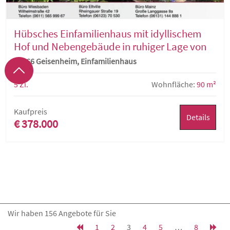
Hübsches Einfamilienhaus mit idyllischem
Hof und Nebengebäude in ruhiger Lage von
Geisenheim
65366 Geisenheim, Einfamilienhaus
5 Zi.
Wohnfläche:
90 m²
Kaufpreis
Details
€ 378.000
Wir haben 156 Angebote für Sie
1
2
3
4
5
…
8