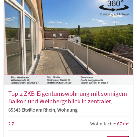
Top 2 ZKB-Eigentumswohnung mit sonnigem
Balkon und Weinbergsblick in zentraler,
dennoch ruhiger Lage von Eltville
65343 Eltville am Rhein, Wohnung
2 Zi.
Wohnfläche:
67 m²